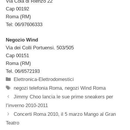
Via Cola di Rienzo 22
Cap 00192
Roma (RM)
Tel: 06/97606333
Negozio Wind
Via dei Colli Portuensi. 503/505
Cap 00151
Roma (RM)
Tel. 06/6572193
Categorie
Elettronica-Elettrodomestici
Tag
negozi telefonia Roma
,
negozi Wind Roma
Jimmy Choo lancia le sue prime sneakers per
l’inverno 2010-2011
Concerti Roma 2010, il 5 marzo Mango al Gran
Teatro