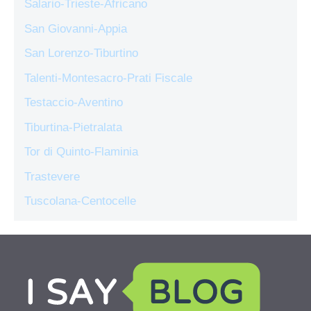
Salario-Trieste-Africano
San Giovanni-Appia
San Lorenzo-Tiburtino
Talenti-Montesacro-Prati Fiscale
Testaccio-Aventino
Tiburtina-Pietralata
Tor di Quinto-Flaminia
Trastevere
Tuscolana-Centocelle