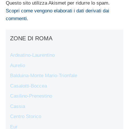
Questo sito utilizza Akismet per ridurre lo spam.
Scopri come vengono elaborati i dati derivati dai
commenti
.
ZONE DI ROMA
Ardeatino-Laurentino
Aurelio
Balduina-Monte Mario-Trionfale
Casalotti-Boccea
Casilino-Prenestino
Cassia
Centro Storico
Eur