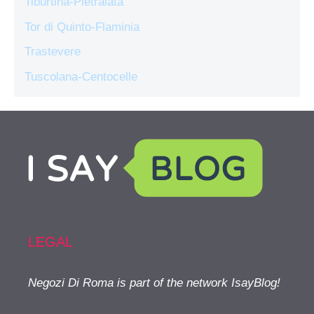
Tiburtina-Pietralata
Tor di Quinto-Flaminia
Trastevere
Tuscolana-Centocelle
LEGAL
Negozi Di Roma is part of the network IsayBlog!