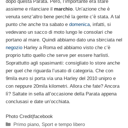
dopo questa Parata. Però, l’importante era stare
assieme e rilanciare il
marchio
. Un’azione che è
venuta senz’altro bene perché la gente c’è stata. A tal
punto che anche tra sabato e
domenica
, infatti, si
vedevano un sacco di moto lungo le consolari che
portano al mare. Quindi abbiamo dato una sbirciata nel
negozio
Harley a Roma ed abbiamo visto che c’è
proprio tutto quello che serve per essere harlisti.
Soprattutto agli spasimanti: consigliato lo store anche
per quel che riguarda l’usato di categoria. Che con
9mila euro si porta via una Harley del 2010 unipro e
con neppure 20mila kilometri. Allora che fate? Ancora
lì? Saltate in sella all’occasione della Parata appena
conclusasi e date un’occhiata.
Photo Credit|facebook
Categorie
Primo piano
,
Sport e tempo libero