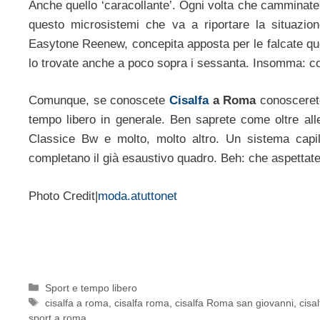
Anche quello ‘caracollante’. Ogni volta che camminate, a
questo microsistemi che va a riportare la situazion
Easytone Reenew, concepita apposta per le falcate quo
lo trovate anche a poco sopra i sessanta. Insomma: co
Comunque, se conoscete
Cisalfa
a Roma
conoscerete
tempo libero in generale. Ben saprete come oltre all
Classice Bw e molto, molto altro. Un sistema capilla
completano il già esaustivo quadro. Beh: che aspettate
Photo Credit|
moda.atuttonet
Categorie
Sport e tempo libero
Tag
cisalfa a roma
,
cisalfa roma
,
cisalfa Roma san giovanni
,
cisa
sport a roma