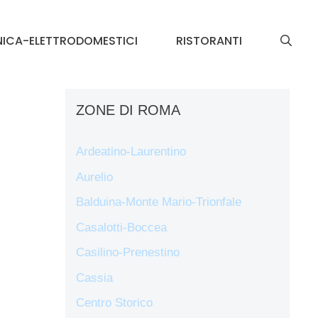
NICA-ELETTRODOMESTICI
RISTORANTI
ZONE DI ROMA
Ardeatino-Laurentino
Aurelio
Balduina-Monte Mario-Trionfale
Casalotti-Boccea
Casilino-Prenestino
Cassia
Centro Storico