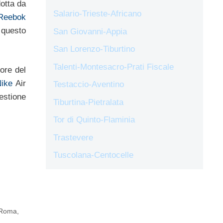
dotta da
Salario-Trieste-Africano
Reebok
 questo
San Giovanni-Appia
San Lorenzo-Tiburtino
Talenti-Montesacro-Prati Fiscale
tore del
ike
Air
Testaccio-Aventino
estione
Tiburtina-Pietralata
Tor di Quinto-Flaminia
Trastevere
Tuscolana-Centocelle
 Roma
,