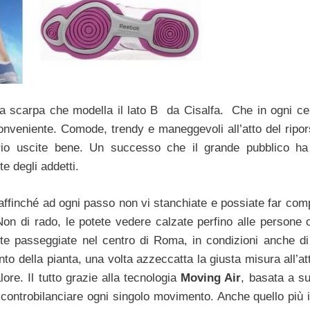
la scarpa che modella il lato B da Cisalfa. Che in ogni cen
onveniente. Comode, trendy e maneggevoli all’atto del ripors
rio uscite bene. Un successo che il grande pubblico ha
e degli addetti.
 affinché ad ogni passo non vi stanchiate e possiate far com
Non di rado, le potete vedere calzate perfino alle persone 
e passeggiate nel centro di Roma, in condizioni anche di 
 della pianta, una volta azzeccatta la giusta misura all’att
lore. Il tutto grazie alla tecnologia
Moving Air
, basata a su
controbilanciare ogni singolo movimento. Anche quello più i