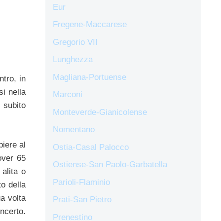
Eur
Fregene-Maccarese
Gregorio VII
Lunghezza
Magliana-Portuense
tro, in
i nella
Marconi
 subito
Monteverde-Gianicolense
Nomentano
piere al
Ostia-Casal Palocco
over 65
Ostiense-San Paolo-Garbatella
alita o
Parioli-Flaminio
o della
a volta
Prati-San Pietro
ncerto.
Prenestino