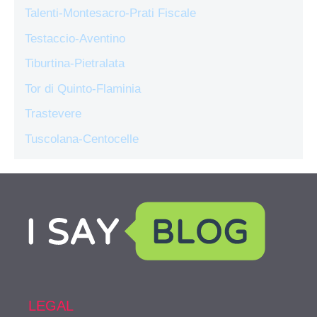
Talenti-Montesacro-Prati Fiscale
Testaccio-Aventino
Tiburtina-Pietralata
Tor di Quinto-Flaminia
Trastevere
Tuscolana-Centocelle
LEGAL