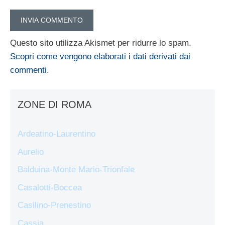
Questo sito utilizza Akismet per ridurre lo spam.
Scopri come vengono elaborati i dati derivati dai
commenti
.
ZONE DI ROMA
Ardeatino-Laurentino
Aurelio
Balduina-Monte Mario-Trionfale
Casalotti-Boccea
Casilino-Prenestino
Cassia