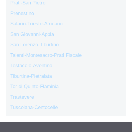
Prati-San Pietro
Prenestino
Salario-Trieste-Africano
San Giovanni-Appia
San Lorenzo-Tiburtino
Talenti-Montesacro-Prati Fiscale
Testaccio-Aventino
Tiburtina-Pietralata
Tor di Quinto-Flaminia
Trastevere
Tuscolana-Centocelle