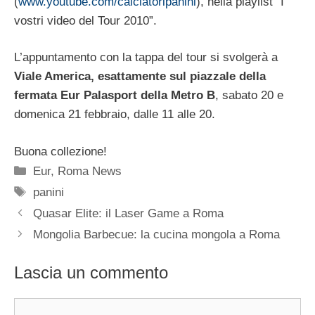
(
www.youtube.com/calciatoripanini
), nella playlist “I
vostri video del Tour 2010”.
L’appuntamento con la tappa del tour si svolgerà a
Viale America, esattamente sul piazzale della
fermata Eur Palasport della Metro B
, sabato 20 e
domenica 21 febbraio, dalle 11 alle 20.
Buona collezione!
Categorie
Eur
,
Roma News
Tag
panini
Quasar Elite: il Laser Game a Roma
Mongolia Barbecue: la cucina mongola a Roma
Lascia un commento
Commento