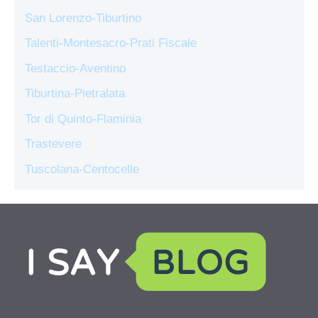
San Lorenzo-Tiburtino
Talenti-Montesacro-Prati Fiscale
Testaccio-Aventino
Tiburtina-Pietralata
Tor di Quinto-Flaminia
Trastevere
Tuscolana-Centocelle