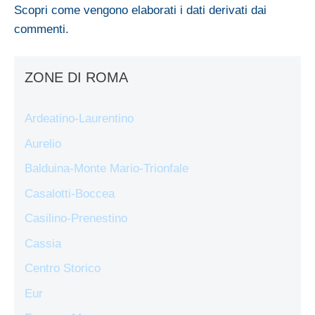
Scopri come vengono elaborati i dati derivati dai
commenti
.
ZONE DI ROMA
Ardeatino-Laurentino
Aurelio
Balduina-Monte Mario-Trionfale
Casalotti-Boccea
Casilino-Prenestino
Cassia
Centro Storico
Eur