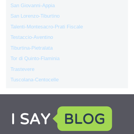
San Giovanni-Appia
San Lorenzo-Tiburtino
Talenti-Montesacro-Prati Fiscale
Testaccio-Aventino
Tiburtina-Pietralata
Tor di Quinto-Flaminia
Trastevere
Tuscolana-Centocelle