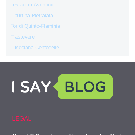
Testaccio-Aventino
Tiburtina-Pietralata
Tor di Quinto-Flaminia
Trastevere
Tuscolana-Centocelle
LEGAL