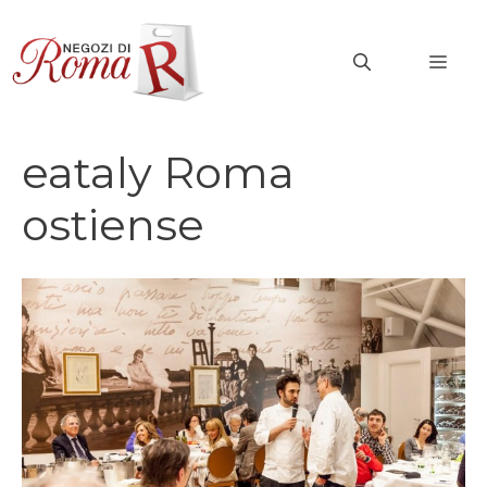
Vai
al
MEN
contenuto
eataly Roma
ostiense