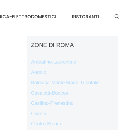
NICA-ELETTRODOMESTICI
RISTORANTI
ZONE DI ROMA
Ardeatino-Laurentino
Aurelio
Balduina-Monte Mario-Trionfale
Casalotti-Boccea
Casilino-Prenestino
Cassia
Centro Storico