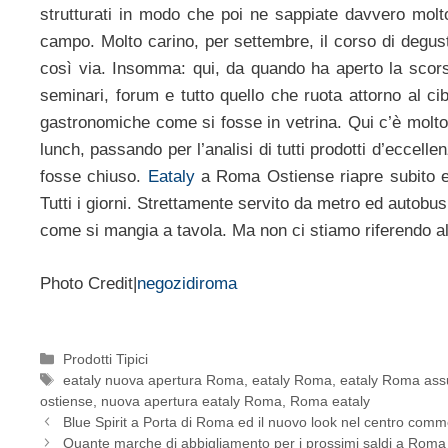
strutturati in modo che poi ne sappiate davvero molt
campo. Molto carino, per settembre, il corso di degus
così via. Insomma: qui, da quando ha aperto la sco
seminari, forum e tutto quello che ruota attorno al c
gastronomiche come si fosse in vetrina. Qui c’è molto 
lunch, passando per l’analisi di tutti prodotti d’eccelle
fosse chiuso.
Eataly
a Roma Ostiense riapre subito e 
Tutti i giorni. Strettamente servito da metro ed autobus,
come si mangia a tavola. Ma non ci stiamo riferendo al
Photo Credit|
negozidiroma
Categorie
Prodotti Tipici
Tag
eataly nuova apertura Roma
,
eataly Roma
,
eataly Roma ass
ostiense
,
nuova apertura eataly Roma
,
Roma eataly
Blue Spirit a Porta di Roma ed il nuovo look nel centro comm
Quante marche di abbigliamento per i prossimi saldi a Roma