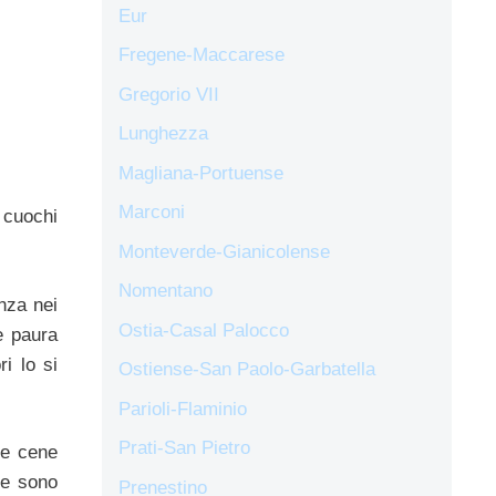
Eur
Fregene-Maccarese
Gregorio VII
Lunghezza
Magliana-Portuense
Marconi
 cuochi
Monteverde-Gianicolense
Nomentano
nza nei
Ostia-Casal Palocco
e paura
ri lo si
Ostiense-San Paolo-Garbatella
Parioli-Flaminio
Prati-San Pietro
le cene
 e sono
Prenestino