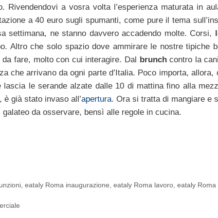
o. Rivendendovi a vosra volta l’esperienza maturata in aul
tazione a 40 euro sugli spumanti, come pure il tema sull’ins
rsa settimana, ne stanno davvero accadendo molte. Corsi,
ibo. Altro che solo spazio dove ammirare le nostre tipiche b
da fare, molto con cui interagire. Dal
brunch
contro la cani
nza che arrivano da ogni parte d’Italia. Poco importa, allora, 
lascia le serande alzate dalle 10 di mattina fino alla mezz
 è già stato invaso all’
apertura
. Ora si tratta di mangiare e 
 galateo da osservare, bensì alle regole in cucina.
unzioni
,
eataly Roma inaugurazione
,
eataly Roma lavoro
,
eataly Roma
erciale