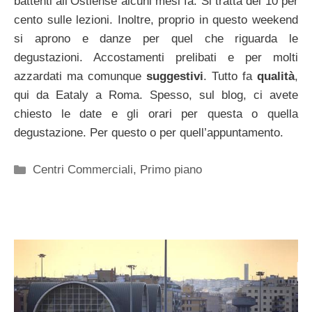
battenti all’Ostiense alcuni mesi fa. Si tratta del 10 per
cento sulle lezioni. Inoltre, proprio in questo weekend
si aprono e danze per quel che riguarda le
degustazioni. Accostamenti prelibati e per molti
azzardati ma comunque
suggestivi
. Tutto fa
qualità
,
qui da Eataly a Roma. Spesso, sul blog, ci avete
chiesto le date e gli orari per questa o quella
degustazione. Per questo o per quell’appuntamento.
Categorie
Centri Commerciali
,
Primo piano