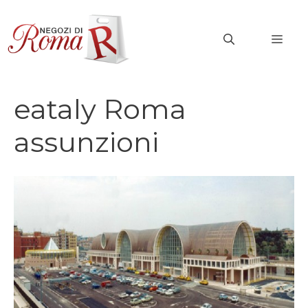
Vai
al
MEN
contenuto
eataly Roma
assunzioni