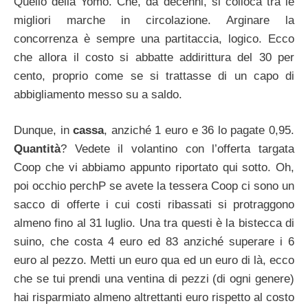
Quello della Yomo. Che, da decenni, si colloca tra le
migliori marche in circolazione. Arginare la
concorrenza è sempre una partitaccia, logico. Ecco
che allora il costo si abbatte addirittura del 30 per
cento, proprio come se si trattasse di un capo di
abbigliamento messo su a saldo.
Dunque, in
cassa
, anziché 1 euro e 36 lo pagate 0,95.
Quantità
? Vedete il volantino con l’offerta targata
Coop che vi abbiamo appunto riportato qui sotto. Oh,
poi occhio perchP se avete la tessera Coop ci sono un
sacco di offerte i cui costi ribassati si protraggono
almeno fino al 31 luglio. Una tra questi è la bistecca di
suino, che costa 4 euro ed 83 anziché superare i 6
euro al pezzo. Metti un euro qua ed un euro di là, ecco
che se tui prendi una ventina di pezzi (di ogni genere)
hai risparmiato almeno altrettanti euro rispetto al costo