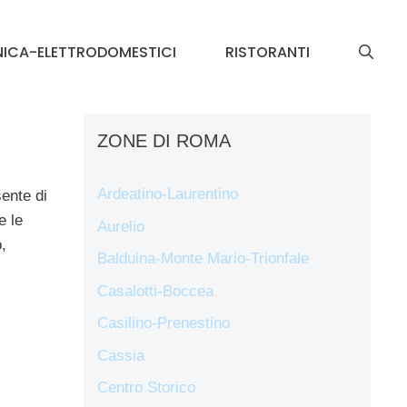
NICA-ELETTRODOMESTICI
RISTORANTI
ZONE DI ROMA
Ardeatino-Laurentino
ente di
e le
Aurelio
,
Balduina-Monte Mario-Trionfale
Casalotti-Boccea
Casilino-Prenestino
Cassia
Centro Storico