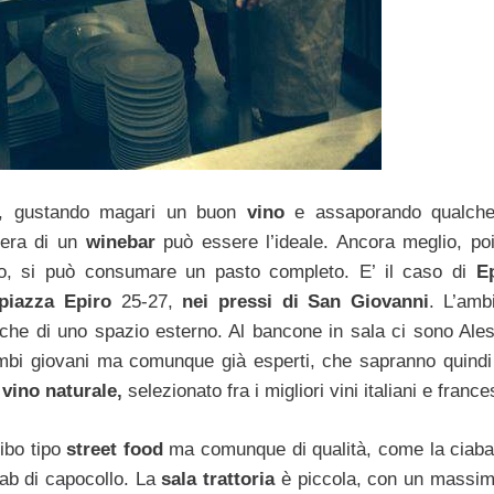
ia, gustando magari un buon
vino
e assaporando qualche
fera di un
winebar
può essere l’ideale. Ancora meglio, poi
do, si può consumare un pasto completo. E’ il caso di
E
iazza Epiro
25-27,
nei pressi di San Giovanni
. L’amb
nche di uno spazio esterno. Al bancone in sala ci sono Ale
bi giovani ma comunque già esperti, che sapranno quindi 
n
vino naturale,
selezionato fra i migliori vini italiani e france
ibo tipo
street food
ma comunque di qualità, come la ciaba
bab di capocollo. La
sala trattoria
è piccola, con un massim