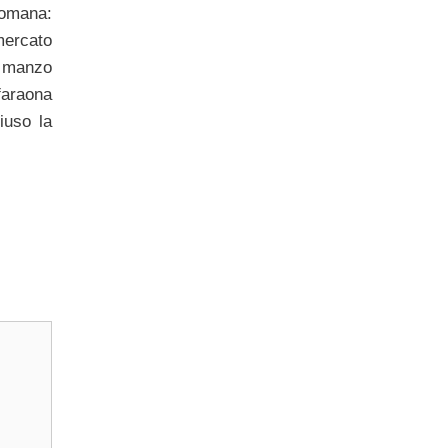
romana:
mercato
di manzo
faraona
iuso la