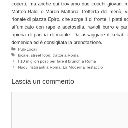
coperti, ma anche qui troviamo due cuochi giovani 
Matteo Baldi e Marco Mattana. L’offerta del menù, var
rionale di piazza Epiro, che sorge lì di fronte. I piatti
affumicato con rape e acetosella, ravioli burro e par
ripiena di pancia di maiale. Da assaggiare il kebab 
domenica ed è consigliata la prenotazione.
Categorie
Pub-Locali
Tag
locale
,
street food
,
trattoria Roma
I 10 migliori posti per fare il brunch a Roma
Nuovi ristoranti a Roma: La Moderna Testaccio
Lascia un commento
Commento