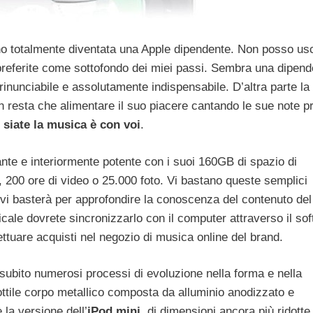
ono totalmente diventata una Apple dipendente. Non posso usc
 preferite come sottofondo dei miei passi. Sembra una dipen
rrinunciabile e assolutamente indispensabile. D’altra parte la
resta che alimentare il suo piacere cantando le sue note pr
siate la musica è con voi
.
nte e interiormente potente con i suoi 160GB di spazio di
 200 ore di video o 25.000 foto. Vi bastano queste semplici
i basterà per approfondire la conoscenza del contenuto del
icale dovrete sincronizzarlo con il computer attraverso il so
ttuare acquisti nel negozio di musica online del brand.
 subito numerosi processi di evoluzione nella forma e nella
sottile corpo metallico composta da alluminio anodizzato e
 la versione dell’
iPod mini
, di dimensioni ancora più ridotte,