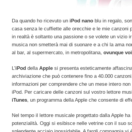
Da quando ho ricevuto un
iPod nano
blu in regalo, s
casa senza le cuffiette alle orecchie e le mie canzoni
in realtà è soltanto una passione o se volete un vizio i
musica non smetterà mai di suonare e a chi la ama non 
al bar, al supermercato, in metropolitana,
ovunque voi 
L’
iPod
della
Apple
si presenta esteticamente affascina
archiviazione che può contenere fino a 40.000 canzoni,
informazioni per comprendere che un mese intero non v
iPod. Per caricare delle canzoni sul vostro lettore mus
iTunes
, un programma della Apple che consente di effe
Nel tempo il lettore musicale progettato dalla Apple ha
potenzialità. Oggi si esibisce nelle vetrine con il suo 
splendente acciaio inossidabile. A fargli compagnia vi è