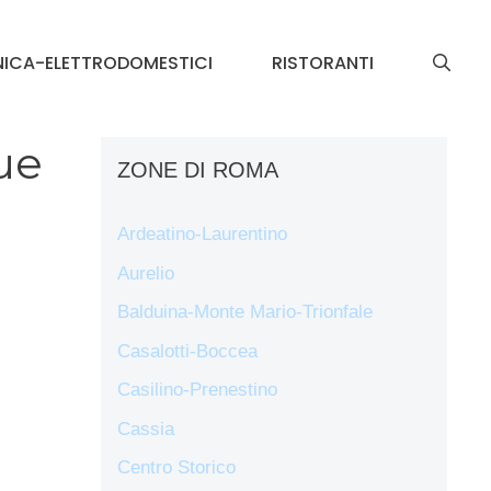
NICA-ELETTRODOMESTICI
RISTORANTI
ue
ZONE DI ROMA
Ardeatino-Laurentino
Aurelio
Balduina-Monte Mario-Trionfale
Casalotti-Boccea
Casilino-Prenestino
Cassia
Centro Storico