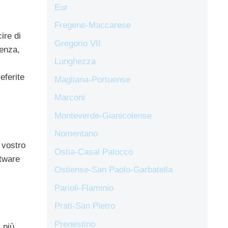
Eur
Fregene-Maccarese
ire di
Gregorio VII
denza,
Lunghezza
eferite
Magliana-Portuense
Marconi
Monteverde-Gianicolense
Nomentano
 vostro
Ostia-Casal Palocco
ftware
Ostiense-San Paolo-Garbatella
Parioli-Flaminio
Prati-San Pietro
Prenestino
 più