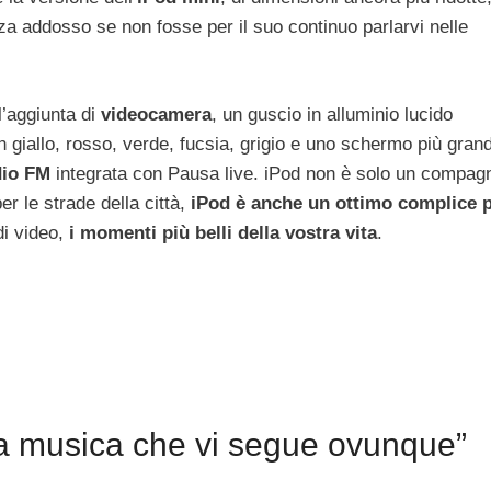
za addosso se non fosse per il suo continuo parlarvi nelle
l’aggiunta di
videocamera
, un guscio in alluminio lucido
in giallo, rosso, verde, fucsia, grigio e uno schermo più gran
dio FM
integrata con Pausa live. iPod non è solo un compag
er le strade della città,
iPod è anche un ottimo complice 
di video,
i momenti più belli della vostra vita
.
la musica che vi segue ovunque”