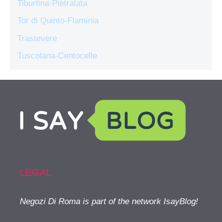
Tiburtina-Pietralata
Tor di Quinto-Flaminia
Trastevere
Tuscolana-Centocelle
LEGAL
Negozi Di Roma is part of the network IsayBlog!