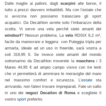
Dalle maglie ai palloni, dagli
scarpini
alle borse, il
tutto a prezzi davvero imbattibili. Ma con l’estate che
si avvicina non possiamo tralasciare gli sport
acquatici. Da Decathlon avrete solo l’imbarazzo della
scelta. Vi serve una vela perché siete amanti del
windsurf
? Nessun problema. La
vela
RDSIX 6,2 m²,
facile da manovrare e leggera con Puleggia tripla per
armarla, ideale ad un uso in freeride, sarà vostra a
soli 319,95 €. Se invece siete amanti del mondo
sottomarino da Decathlon troverete la
maschera
i 3
Mares 44,95 € ad ampio campo visivo con tre lenti
che vi permetterà di ammirare le meraviglie del mare
nel massimo comfort e sicurezza. L’
estate
sta
arrivando, non fatevi trovare impreparati. Fate un salto
in uno dei
negozi Decatlon di Roma
e scegliete il
vostro
sport
preferito.