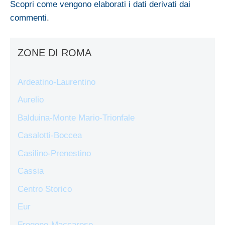
Scopri come vengono elaborati i dati derivati dai
commenti
.
ZONE DI ROMA
Ardeatino-Laurentino
Aurelio
Balduina-Monte Mario-Trionfale
Casalotti-Boccea
Casilino-Prenestino
Cassia
Centro Storico
Eur
Fregene-Maccarese