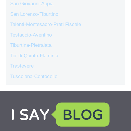
San Giovanni-Appia
San Lorenzo-Tiburtino
Talenti-Montesacro-Prati Fiscale
Testaccio-Aventino
Tiburtina-Pietralata
Tor di Quinto-Flaminia
Trastevere
Tuscolana-Centocelle