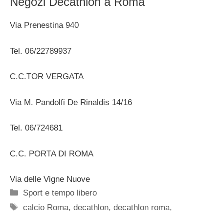
Negozi Decathlon a Roma
Via Prenestina 940
Tel. 06/22789937
C.C.TOR VERGATA
Via M. Pandolfi De Rinaldis 14/16
Tel. 06/724681
C.C. PORTA DI ROMA
Via delle Vigne Nuove
Categorie
Sport e tempo libero
Tag
calcio Roma
,
decathlon
,
decathlon roma
,